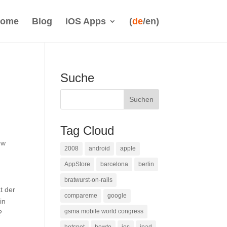
ome
Blog
iOS Apps
(
de
/en)
Suche
Tag Cloud
ew
2008
android
apple
AppStore
barcelona
berlin
bratwurst-on-rails
t der
compareme
google
in
gsma mobile world congress
?