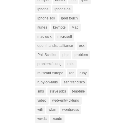
hotspot
howto
ios
ipad
iphone
iphone os
iphone sdk
ipod touch
itunes
keynote
Mac
mac os x
microsoft
open handset alliance
osx
Phil Schiller
php
problem
problemlösung
rails
railsconf europe
ror
ruby
ruby-on-rails
san francisco
sms
steve jobs
t-mobile
video
web-entwicklung
wifi
wlan
wordpress
wwdc
xcode