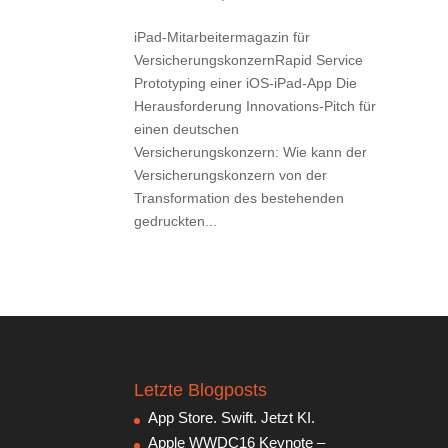
iPad-Mitarbeitermagazin für
VersicherungskonzernRapid Service
Prototyping einer iOS-iPad-App Die
Herausforderung Innovations-Pitch für
einen deutschen
Versicherungskonzern: Wie kann der
Versicherungskonzern von der
Transformation des bestehenden
gedruckten...
Letzte Blogposts
App Store. Swift. Jetzt KI.
Apple WWDC16 Keynote –