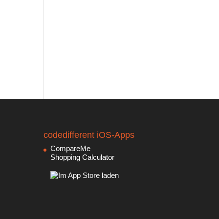
codedifferent iOS-Apps
CompareMe
Shopping Calculator