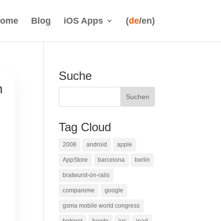
ome
Blog
iOS Apps
(
de
/en)
Suche
n
Tag Cloud
2008
android
apple
AppStore
barcelona
berlin
bratwurst-on-rails
compareme
google
gsma mobile world congress