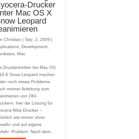
yocera-Drucker
nter Mac OS X
now Leopard
eanimieren
on
Christian
|
Sep. 2, 2009
|
plications
,
Development
,
rdware
,
Mac
e Druckertreiber bei Mac OS
10.6 Snow Leopard machen
ider noch etwas Probleme.
ch meiner Anleitung zum
animieren von OKI-
uckern, hier die Lösung für
ocera-Mita-Drucker –
türlich wie immer ohne
währ und auf eigene
fahr: Problem: Nach dem...