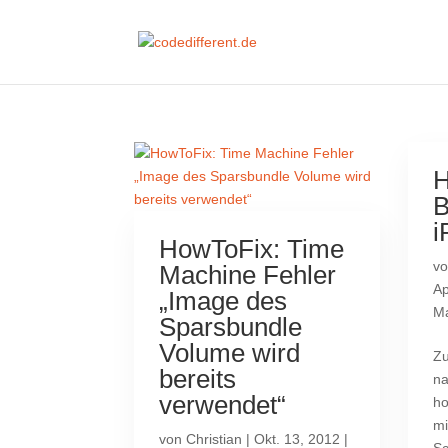
H
B
i
HowToFix: Time
v
Machine Fehler
Ap
„Image des
M
Sparsbundle
Volume wird
Zu
bereits
na
verwendet“
ho
mi
von
Christian
|
Okt. 13, 2012
|