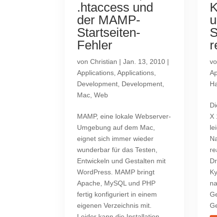
.htaccess und
K
der MAMP-
u
Startseiten-
S
Fehler
r
von
Christian
|
Jan. 13, 2010
|
v
Applications
,
Applications
,
Ap
Development
,
Development
,
Ha
Mac
,
Web
Di
MAMP, eine lokale Webserver-
X 
Umgebung auf dem Mac,
le
eignet sich immer wieder
Na
wunderbar für das Testen,
re
Entwickeln und Gestalten mit
Dr
WordPress. MAMP bringt
Ky
Apache, MySQL und PHP
na
fertig konfiguriert in einem
Ge
eigenen Verzeichnis mit.
Ge
Leider kann die Installation