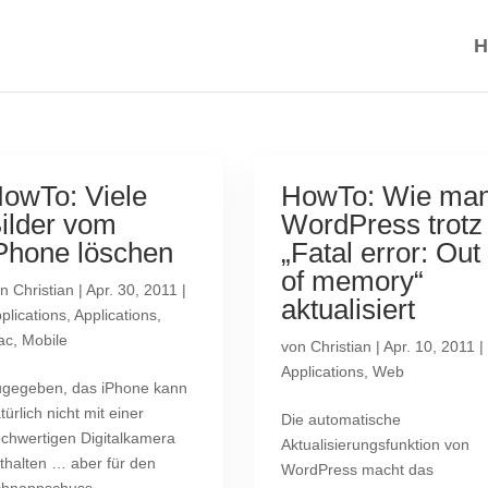
H
owTo: Viele
HowTo: Wie ma
ilder vom
WordPress trotz
Phone löschen
„Fatal error: Out
of memory“
on
Christian
|
Apr. 30, 2011
|
aktualisiert
plications
,
Applications
,
ac
,
Mobile
von
Christian
|
Apr. 10, 2011
|
Applications
,
Web
gegeben, das iPhone kann
türlich nicht mit einer
Die automatische
chwertigen Digitalkamera
Aktualisierungsfunktion von
thalten … aber für den
WordPress macht das