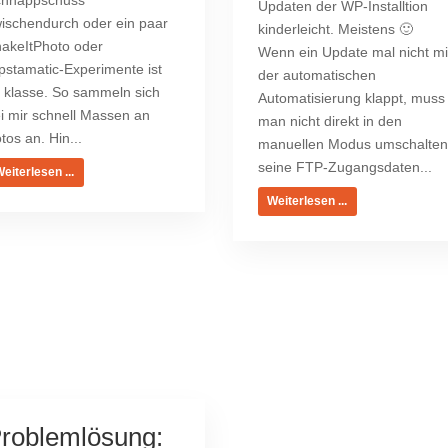
hnappschuss
Updaten der WP-Installtion
ischendurch oder ein paar
kinderleicht. Meistens 🙂
akeItPhoto oder
Wenn ein Update mal nicht mi
pstamatic-Experimente ist
der automatischen
 klasse. So sammeln sich
Automatisierung klappt, muss
i mir schnell Massen an
man nicht direkt in den
tos an. Hin...
manuellen Modus umschalten
seine FTP-Zugangsdaten...
eiterlesen ...
Weiterlesen ...
roblemlösung: