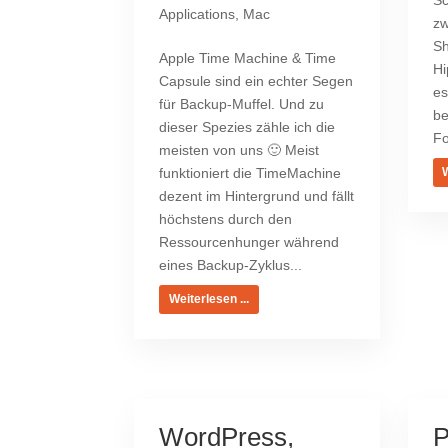
Sc
Applications
,
Mac
zw
Sh
Apple Time Machine & Time
Hi
Capsule sind ein echter Segen
es
für Backup-Muffel. Und zu
be
dieser Spezies zähle ich die
Fo
meisten von uns 🙂 Meist
funktioniert die TimeMachine
W
dezent im Hintergrund und fällt
höchstens durch den
Ressourcenhunger während
eines Backup-Zyklus...
Weiterlesen ...
WordPress,
P