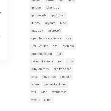
hotspot
howto
ios
ipad
iphone
iphone os
t
iphone sdk
ipod touch
itunes
keynote
Mac
mac os x
microsoft
,
open handset alliance
osx
Phil Schiller
php
problem
problemlösung
rails
railsconf europe
ror
ruby
ruby-on-rails
san francisco
sms
steve jobs
t-mobile
video
web-entwicklung
wifi
wlan
wordpress
wwdc
xcode