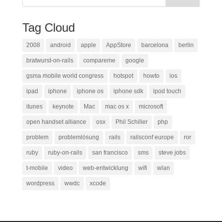
Tag Cloud
2008
android
apple
AppStore
barcelona
berlin
bratwurst-on-rails
compareme
google
gsma mobile world congress
hotspot
howto
ios
ipad
iphone
iphone os
iphone sdk
ipod touch
itunes
keynote
Mac
mac os x
microsoft
open handset alliance
osx
Phil Schiller
php
problem
problemlösung
rails
railsconf europe
ror
ruby
ruby-on-rails
san francisco
sms
steve jobs
t-mobile
video
web-entwicklung
wifi
wlan
wordpress
wwdc
xcode