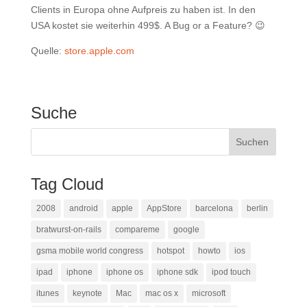
Clients in Europa ohne Aufpreis zu haben ist. In den
USA kostet sie weiterhin 499$. A Bug or a Feature? 😉
Quelle:
store.apple.com
Suche
Tag Cloud
2008
android
apple
AppStore
barcelona
berlin
bratwurst-on-rails
compareme
google
gsma mobile world congress
hotspot
howto
ios
ipad
iphone
iphone os
iphone sdk
ipod touch
itunes
keynote
Mac
mac os x
microsoft