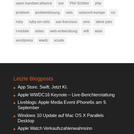
open handset alliance
osx
Phil Schiller
php
problem
problemlösung
rails
railsconf europe
ror
ruby
ruby-on-rails
san francisco
sms
steve jobs
t-mobile
video
web-entwicklung
wifi
wlan
wordpress
wwdc
xcode
Letzte Blogposts
App Store. Swift. Jetzt KI.
Apple WWDC16 Keynote – Live-Berichterstattung
Liveblogs: Apple Media Event iPhone6s am 9.
September
Windows 10 Update auf Mac OS X Parallels
Desktop
Apple Watch Verkaufszahlenwahnsinn