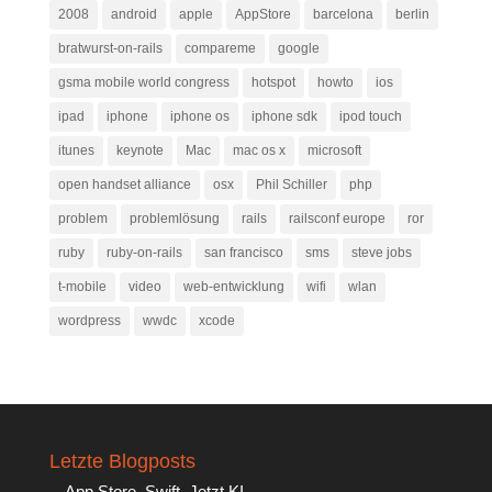
2008
android
apple
AppStore
barcelona
berlin
bratwurst-on-rails
compareme
google
gsma mobile world congress
hotspot
howto
ios
ipad
iphone
iphone os
iphone sdk
ipod touch
itunes
keynote
Mac
mac os x
microsoft
open handset alliance
osx
Phil Schiller
php
problem
problemlösung
rails
railsconf europe
ror
ruby
ruby-on-rails
san francisco
sms
steve jobs
t-mobile
video
web-entwicklung
wifi
wlan
wordpress
wwdc
xcode
Letzte Blogposts
App Store. Swift. Jetzt KI.