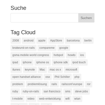
Suche
Tag Cloud
2008
android
apple
AppStore
barcelona
berlin
bratwurst-on-rails
compareme
google
gsma mobile world congress
hotspot
howto
ios
ipad
iphone
iphone os
iphone sdk
ipod touch
itunes
keynote
Mac
mac os x
microsoft
open handset alliance
osx
Phil Schiller
php
problem
problemlösung
rails
railsconf europe
ror
ruby
ruby-on-rails
san francisco
sms
steve jobs
t-mobile
video
web-entwicklung
wifi
wlan