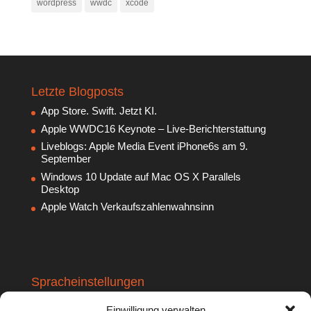
wordpress
wwdc
xcode
Letzte Blogposts
App Store. Swift. Jetzt KI.
Apple WWDC16 Keynote – Live-Berichterstattung
Liveblogs: Apple Media Event iPhone6s am 9.
September
Windows 10 Update auf Mac OS X Parallels
Desktop
Apple Watch Verkaufszahlenwahnsinn
Spracheinstellungen
English Version
Einwilligung verwalten