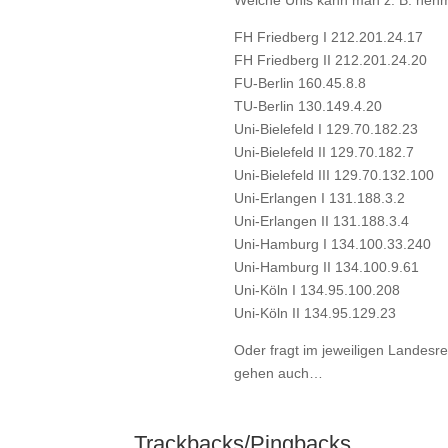
Welche Unis kann man z. B. neh
FH Friedberg I 212.201.24.17
FH Friedberg II 212.201.24.20
FU-Berlin 160.45.8.8
TU-Berlin 130.149.4.20
Uni-Bielefeld I 129.70.182.23
Uni-Bielefeld II 129.70.182.7
Uni-Bielefeld III 129.70.132.100
Uni-Erlangen I 131.188.3.2
Uni-Erlangen II 131.188.3.4
Uni-Hamburg I 134.100.33.240
Uni-Hamburg II 134.100.9.61
Uni-Köln I 134.95.100.208
Uni-Köln II 134.95.129.23
Oder fragt im jeweiligen Landes
gehen auch…
Trackbacks/Pingbacks