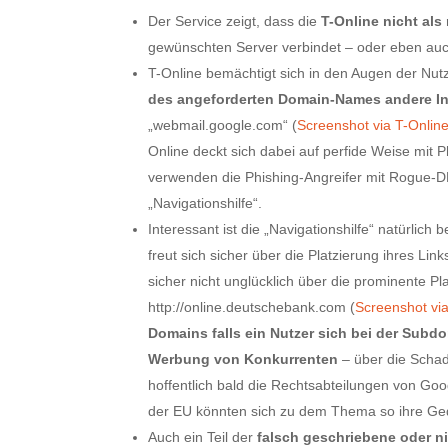
Der Service zeigt, dass die
T-Online nicht als 
gewünschten Server verbindet – oder eben auch 
T-Online bemächtigt sich in den Augen der Nu
des angeforderten Domain-Names andere In
„webmail.google.com“ (
Screenshot via T-Onlin
Online deckt sich dabei auf perfide Weise mit 
verwenden die Phishing-Angreifer mit Rogue-DNS
„Navigationshilfe“.
Interessant ist die „Navigationshilfe“ natürlic
freut sich sicher über die Platzierung ihres Li
sicher nicht unglücklich über die prominente Pl
http://online.deutschebank.com (
Screenshot via
Domains falls ein Nutzer sich bei der Subd
Werbung von Konkurrenten
– über die Scha
hoffentlich bald die Rechtsabteilungen von G
der EU könnten sich zu dem Thema so ihre G
Auch ein Teil der
falsch geschriebene oder n