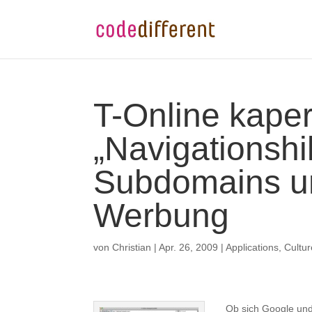
T-Online kapert
„Navigationshi
Subdomains un
Werbung
von
Christian
|
Apr. 26, 2009
|
Applications
,
Cultur
Ob sich Google und