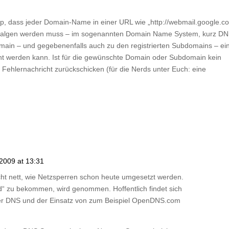
p, dass jeder Domain-Name in einer URL wie „http://webmail.google.c
schalgen werden muss – im sogenannten Domain Name System, kurz DN
Domain – und gegebenenfalls auch zu den registrierten Subdomains – ei
icht werden kann. Ist für die gewünschte Domain oder Subdomain kein
Fehlernachricht zurückschicken (für die Nerds unter Euch: eine
e
 2009 at 13:31
echt nett, wie Netzsperren schon heute umgesetzt werden.
nd“ zu bekommen, wird genommen. Hoffentlich findet sich
ber DNS und der Einsatz von zum Beispiel OpenDNS.com