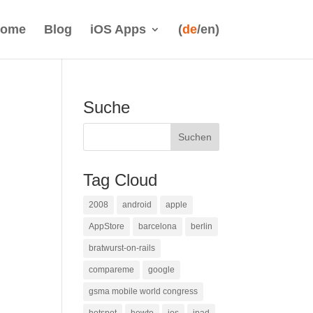
ome
Blog
iOS Apps
(
de
/en)
Suche
Tag Cloud
2008
android
apple
AppStore
barcelona
berlin
bratwurst-on-rails
compareme
google
gsma mobile world congress