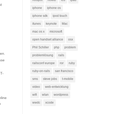
hotspot
howto
ios
ipad
st
iphone
iphone os
iphone sdk
ipod touch
itunes
keynote
Mac
mac os x
microsoft
open handset alliance
osx
Phil Schiller
php
problem
hen.
problemlösung
rails
sse
railsconf europe
ror
ruby
ruby-on-rails
san francisco
 T-
sms
steve jobs
t-mobile
video
web-entwicklung
wifi
wlan
wordpress
line
wwdc
xcode
n