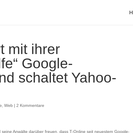
H
 mit ihrer
lfe“ Google-
d schaltet Yahoo-
e
,
Web
|
2 Kommentare
 seine Anwälte darüber freuen, dass T-Online seit neuestem Google-