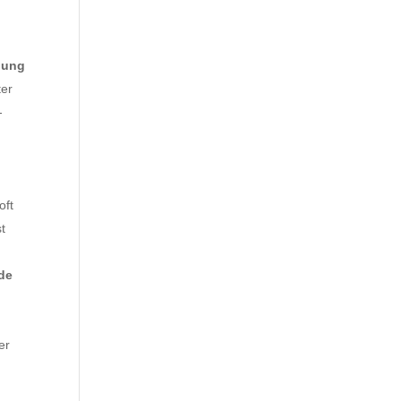
elung
ter
-
oft
st
nde
er