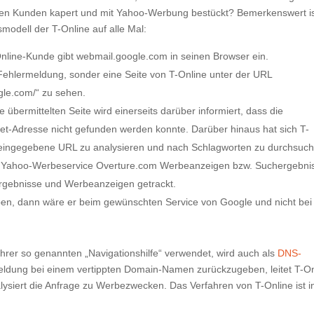
ren Kunden kapert und mit Yahoo-Werbung bestückt? Bemerkenswert i
modell der T-Online auf alle Mal:
Online-Kunde gibt webmail.google.com in seinen Browser ein.
ehlermeldung, sonder eine Seite von T-Online unter der URL
gle.com/“ zu sehen.
e übermittelten Seite wird einerseits darüber informiert, dass die
et-Adresse nicht gefunden werden konnte. Darüber hinaus hat sich T-
e eingegebene URL zu analysieren und nach Schlagworten zu durchsuc
 Yahoo-Werbeservice Overture.com Werbeanzeigen bzw. Suchergebni
hergebnisse und Werbeanzeigen getrackt.
ben, dann wäre er beim gewünschten Service von Google und nicht bei
ihrer so genannten „Navigationshilfe“ verwendet, wird auch als
DNS-
meldung bei einem vertippten Domain-Namen zurückzugeben, leitet T-On
lysiert die Anfrage zu Werbezwecken. Das Verfahren von T-Online ist i