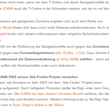
onieren nicht mehr, wenn sie über T-Online und deren Navigationshilfe mi
ie
ICANN
auch die T-Online in die Schranken weisen, wie sie es mit Ver
isses auf gekaperten Domains ergeben sich auch eine Reihe von
er Wired
finden sich dazu noch mehr Hintergrundinformationen. Auch i
ojekt
finden sich weitere Informationen über mögliche Sicherheitsrisike
e.
 AG mit der Einführung der Navigationshilfe auch gegen das
Grundrec
nd gegen das
Fernmeldegeheimnis
(
Art. 10 Abs. 1 GG
). Dazu könnte d
tatbestand der Datenveränderung
(
§ 303a StGB
)
erfüllen
– dann wä
 sollten die Rechtsanwälte unter euch diskutieren.
ANN 2003 seinen Site-Finder-Projekt einstellen
m und .net Domains im Jahr 2003 mit dem „Site Finder“ Projekt einen
fe aufgesetzt. Nach heftigsten Protesten stellte VeriSign unter dem Dru
der ein. Die
ICANN hat über diesen Fall einen Bericht
verfasst, der di
als klar und deutlich machen. Weitere Hintergründe zu VeriSign Site
 sich in
Ryan Singel’s Artikel in der Wired
.