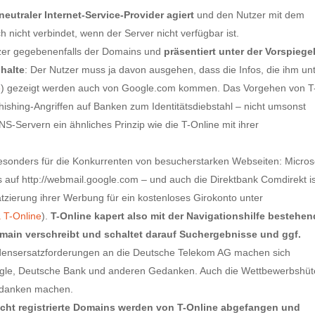
neutraler Internet-Service-Provider agiert
und den Nutzer mit dem
nicht verbindet, wenn der Server nicht verfügbar ist.
tzer gegebenenfalls der Domains und
präsentiert unter der Vorspieg
halte
: Der Nutzer muss ja davon ausgehen, dass die Infos, die ihm un
e
) gezeigt werden auch von Google.com kommen. Das Vorgehen von T
Phishing-Angriffen auf Banken zum Identitätsdiebstahl – nicht umsonst
-Servern ein ähnliches Prinzip wie die T-Online mit ihrer
h besonders für die Konkurrenten von besucherstarken Webseiten: Micros
nks auf http://webmail.google.com – und auch die Direktbank Comdirekt i
atzierung ihrer Werbung für ein kostenloses Girokonto unter
 T-Online
).
T-Online kapert also mit der Navigationshilfe bestehe
omain verschreibt und schaltet darauf Suchergebnisse und ggf.
densersatzforderungen an die Deutsche Telekom AG machen sich
oogle, Deutsche Bank und anderen Gedanken. Auch die Wettbewerbshüt
edanken machen.
icht registrierte Domains werden von T-Online abgefangen und