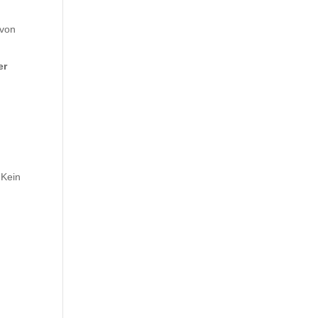
 von
er
 Kein