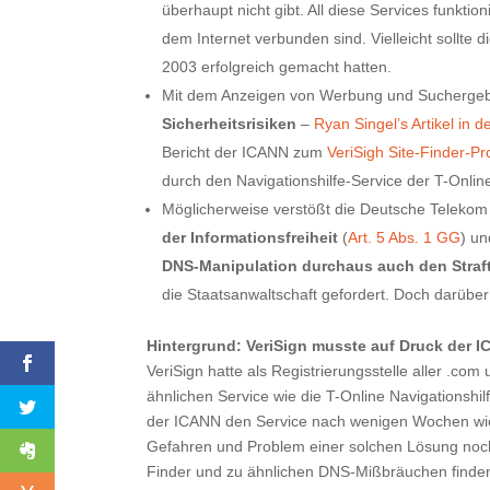
überhaupt nicht gibt. All diese Services funkti
dem Internet verbunden sind. Vielleicht sollte d
2003 erfolgreich gemacht hatten.
Mit dem Anzeigen von Werbung und Suchergebn
Sicherheitsrisiken
–
Ryan Singel’s Artikel in d
Bericht der ICANN zum
VeriSigh Site-Finder-Pr
durch den Navigationshilfe-Service der T-Onlin
Möglicherweise verstößt die Deutsche Telekom
der Informationsfreiheit
(
Art. 5 Abs. 1 GG
) u
DNS-Manipulation durchaus auch den Straf
die Staatsanwaltschaft gefordert. Doch darüber
Hintergrund: VeriSign musste auf Druck der IC
VeriSign hatte als Registrierungsstelle aller .co
ähnlichen Service wie die T-Online Navigationshil
der ICANN den Service nach wenigen Wochen wie
Gefahren und Problem einer solchen Lösung nochm
Finder und zu ähnlichen DNS-Mißbräuchen finden