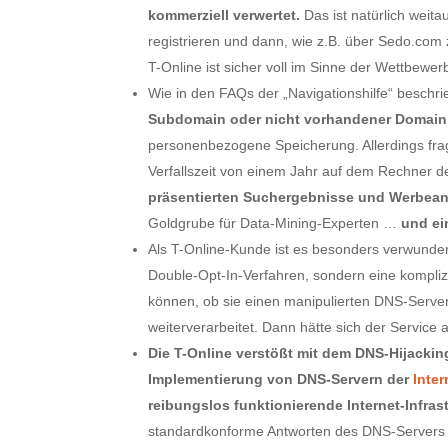
kommerziell verwertet.
Das ist natürlich weit
registrieren und dann, wie z.B. über Sedo.com
T-Online ist sicher voll im Sinne der Wettbewer
Wie in den FAQs der „Navigationshilfe“ beschri
Subdomain oder nicht vorhandener Domain
personenbezogene Speicherung. Allerdings frag
Verfallszeit von einem Jahr auf dem Rechner d
präsentierten Suchergebnisse und Werbean
Goldgrube für Data-Mining-Experten …
und ein
Als T-Online-Kunde ist es besonders verwunder
Double-Opt-In-Verfahren, sondern eine kompliz
können, ob sie einen manipulierten DNS-Serve
weiterverarbeitet. Dann hätte sich der Service a
Die T-Online verstößt mit dem DNS-Hijacki
Implementierung von DNS-Servern der
Inte
reibungslos funktionierende Internet-Infras
standardkonforme Antworten des DNS-Servers 