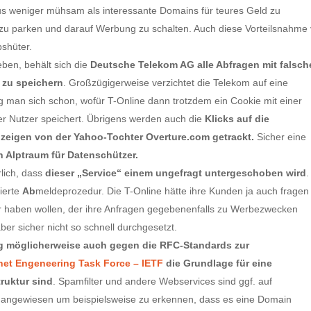
aus weniger mühsam als interessante Domains für teures Geld zu
 zu parken und darauf Werbung zu schalten. Auch diese Vorteilsnahme
bshüter.
eben, behält sich die
Deutsche Telekom AG alle Abfragen mit falsch
 zu speichern
. Großzügigerweise verzichtet die Telekom auf eine
 man sich schon, wofür T-Online dann trotzdem ein Cookie mit einer
er Nutzer speichert. Übrigens werden auch die
Klicks auf die
zeigen von der Yahoo-Tochter Overture.com getrackt.
Sicher eine
 Alptraum für Datenschützer.
lich, dass
dieser „Service“ einem ungefragt untergeschoben wird
.
ierte
Ab
meldeprozedur. Die T-Online hätte ihre Kunden ja auch fragen
r haben wollen, der ihre Anfragen gegebenenfalls zu Werbezwecken
ber sicher nicht so schnell durchgesetzt.
ng möglicherweise auch gegen die RFC-Standards zur
rnet Engeneering Task Force – IETF
die Grundlage für eine
truktur sind
. Spamfilter und andere Webservices sind ggf. auf
angewiesen um beispielsweise zu erkennen, dass es eine Domain