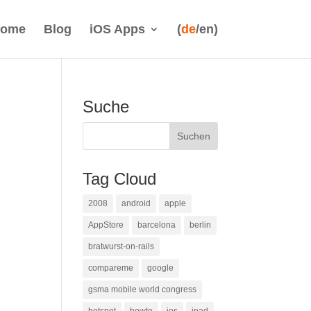
ome
Blog
iOS Apps
(
de
/en)
Suche
Tag Cloud
2008
android
apple
AppStore
barcelona
berlin
bratwurst-on-rails
compareme
google
gsma mobile world congress