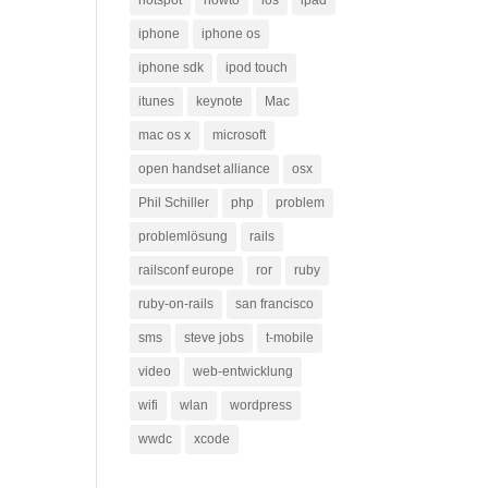
hotspot
howto
ios
ipad
iphone
iphone os
iphone sdk
ipod touch
itunes
keynote
Mac
mac os x
microsoft
open handset alliance
osx
Phil Schiller
php
problem
problemlösung
rails
railsconf europe
ror
ruby
ruby-on-rails
san francisco
sms
steve jobs
t-mobile
video
web-entwicklung
wifi
wlan
wordpress
wwdc
xcode