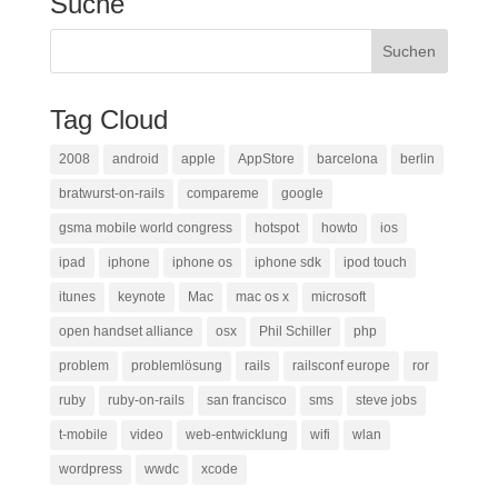
Suche
Tag Cloud
2008
android
apple
AppStore
barcelona
berlin
bratwurst-on-rails
compareme
google
gsma mobile world congress
hotspot
howto
ios
ipad
iphone
iphone os
iphone sdk
ipod touch
itunes
keynote
Mac
mac os x
microsoft
open handset alliance
osx
Phil Schiller
php
problem
problemlösung
rails
railsconf europe
ror
ruby
ruby-on-rails
san francisco
sms
steve jobs
t-mobile
video
web-entwicklung
wifi
wlan
wordpress
wwdc
xcode