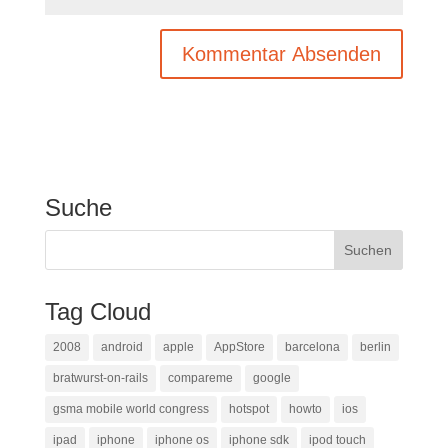
Suche
Tag Cloud
2008
android
apple
AppStore
barcelona
berlin
bratwurst-on-rails
compareme
google
gsma mobile world congress
hotspot
howto
ios
ipad
iphone
iphone os
iphone sdk
ipod touch