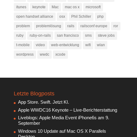
itunes
keynote
Mac
mac os x
microsoft
open handset alliance
osx
Phil Schiller
php
problem
problemlösung
rails
railsconf europe
ror
ruby
ruby-on-rails
san francisco
sms
steve jobs
t-mobile
video
web-entwicklung
wifi
wlan
wordpress
wwdc
xcode
Letzte Blogposts
App Store. Swift. Jetzt KI.
Apple WWDC16 Keynote – Live-Berichterstattung
Liveblogs: Apple Media Event iPhone6s am 9.
September
Windows 10 Update auf Mac OS X Parallels
Desktop