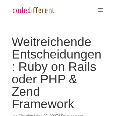
Weitreichende
Entscheidungen
: Ruby on Rails
oder PHP &
Zend
Framework
von
Christian
|
Apr. 20, 2007
|
Development
,