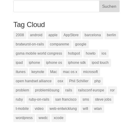
Tag Cloud
2008
android
apple
AppStore
barcelona
berlin
bratwurst-on-rails
compareme
google
gsma mobile world congress
hotspot
howto
ios
ipad
iphone
iphone os
iphone sdk
ipod touch
itunes
keynote
Mac
mac os x
microsoft
open handset alliance
osx
Phil Schiller
php
problem
problemlösung
rails
railsconf europe
ror
ruby
ruby-on-rails
san francisco
sms
steve jobs
t-mobile
video
web-entwicklung
wifi
wlan
wordpress
wwdc
xcode