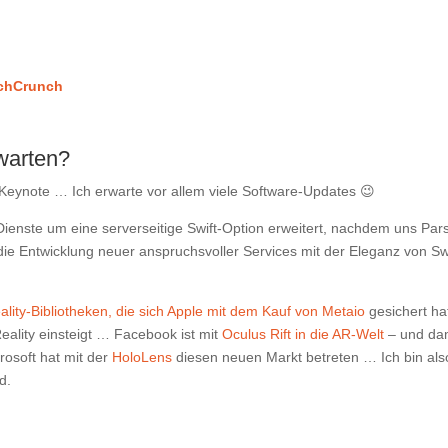
chCrunch
warten?
Keynote … Ich erwarte vor allem viele Software-Updates 😉
Dienste um eine serverseitige Swift-Option erweitert, nachdem uns Par
e Entwicklung neuer anspruchsvoller Services mit der Eleganz von Sw
ity-Bibliotheken, die sich Apple mit dem Kauf von Metaio
gesichert ha
eality einsteigt … Facebook ist mit
Oculus Rift in die AR-Welt
– und da
rosoft hat mit der
HoloLens
diesen neuen Markt betreten … Ich bin als
d.