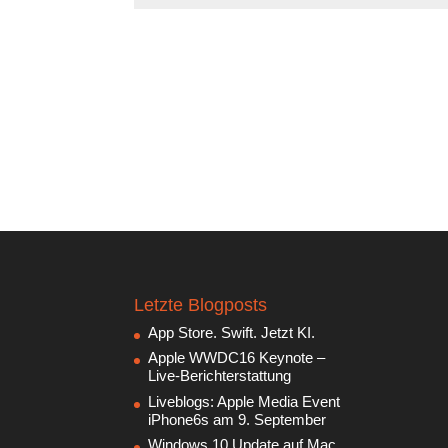
Letzte Blogposts
App Store. Swift. Jetzt KI.
Apple WWDC16 Keynote –
Live-Berichterstattung
Liveblogs: Apple Media Event
iPhone6s am 9. September
Windows 10 Update auf Mac