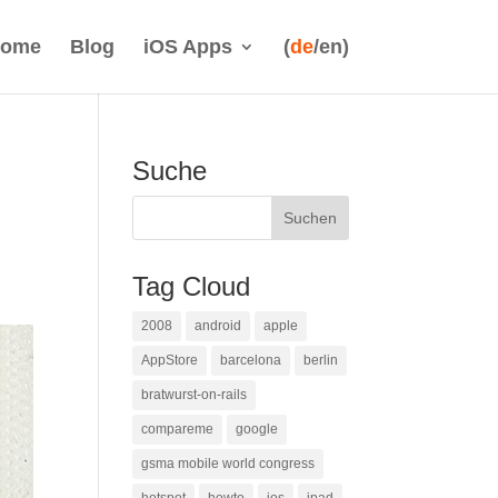
ome
Blog
iOS Apps
(
de
/en)
Suche
Tag Cloud
2008
android
apple
AppStore
barcelona
berlin
bratwurst-on-rails
compareme
google
gsma mobile world congress