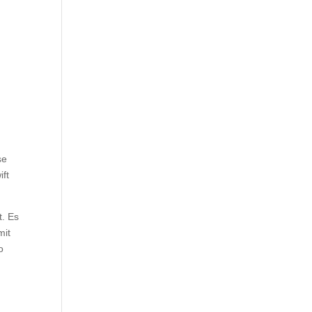
se
ift
t. Es
mit
o