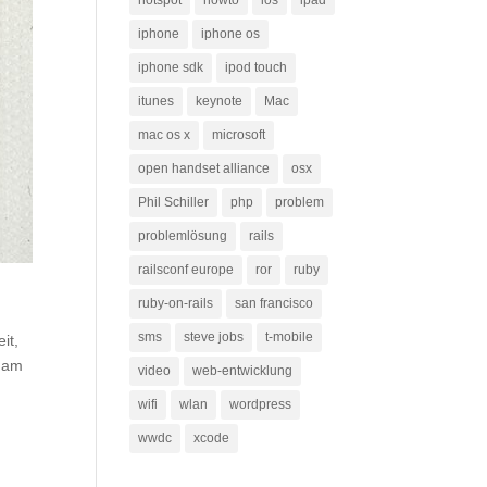
hotspot
howto
ios
ipad
iphone
iphone os
iphone sdk
ipod touch
itunes
keynote
Mac
mac os x
microsoft
open handset alliance
osx
Phil Schiller
php
problem
problemlösung
rails
railsconf europe
ror
ruby
ruby-on-rails
san francisco
sms
steve jobs
t-mobile
it,
aham
video
web-entwicklung
wifi
wlan
wordpress
wwdc
xcode