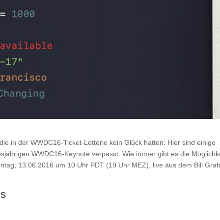
ie in der WWDC16-Ticket-Lotterie kein Glück hatten: Hier sind einige
 diesjährigen WWDC16-Keynote verpasst. Wie immer gibt es die Möglichke
ntag, 13.06.2016 um 10 Uhr PDT (19 Uhr MEZ), live aus dem Bill Gr
gs