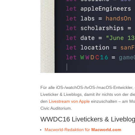
Für alle iOS-/watchOS-/tvOS-/macOS-Entwickler, d
Liveticker & Liveblogs, damit ihr nichts von der
den
Livestream von Apple
einzuschalten – am Mo
Civic Auditorium.
WWDC16 Livetickers & Liveblo
Macworld-Redaktion für
Macworld.com