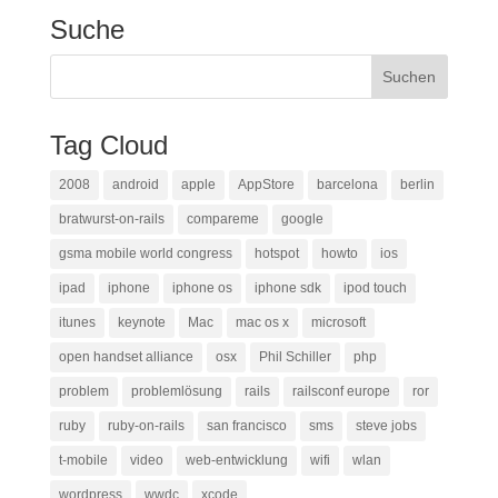
Suche
Tag Cloud
2008
android
apple
AppStore
barcelona
berlin
bratwurst-on-rails
compareme
google
gsma mobile world congress
hotspot
howto
ios
ipad
iphone
iphone os
iphone sdk
ipod touch
itunes
keynote
Mac
mac os x
microsoft
open handset alliance
osx
Phil Schiller
php
problem
problemlösung
rails
railsconf europe
ror
ruby
ruby-on-rails
san francisco
sms
steve jobs
t-mobile
video
web-entwicklung
wifi
wlan
wordpress
wwdc
xcode