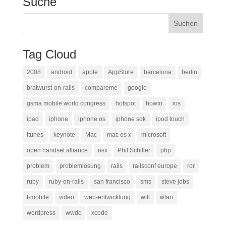
Suche
Tag Cloud
2008
android
apple
AppStore
barcelona
berlin
bratwurst-on-rails
compareme
google
gsma mobile world congress
hotspot
howto
ios
ipad
iphone
iphone os
iphone sdk
ipod touch
itunes
keynote
Mac
mac os x
microsoft
open handset alliance
osx
Phil Schiller
php
problem
problemlösung
rails
railsconf europe
ror
ruby
ruby-on-rails
san francisco
sms
steve jobs
t-mobile
video
web-entwicklung
wifi
wlan
wordpress
wwdc
xcode