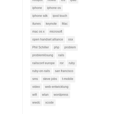
hotspot
howto
ios
ipad
iphone
iphone os
iphone sdk
ipod touch
itunes
keynote
Mac
mac os x
microsoft
open handset alliance
osx
Phil Schiller
php
problem
problemlösung
rails
railsconf europe
ror
ruby
ruby-on-rails
san francisco
sms
steve jobs
t-mobile
video
web-entwicklung
wifi
wlan
wordpress
wwdc
xcode