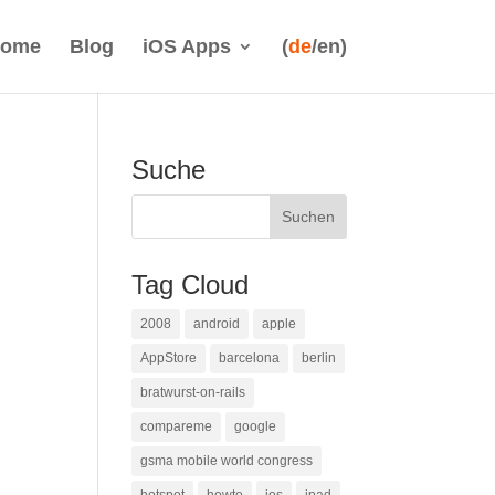
ome
Blog
iOS Apps
(
de
/en)
Suche
Tag Cloud
2008
android
apple
AppStore
barcelona
berlin
bratwurst-on-rails
compareme
google
gsma mobile world congress