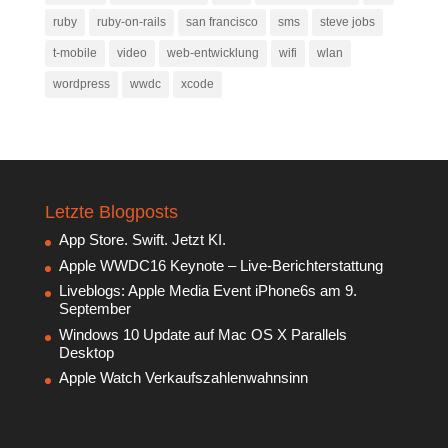
ruby
ruby-on-rails
san francisco
sms
steve jobs
t-mobile
video
web-entwicklung
wifi
wlan
wordpress
wwdc
xcode
Letzte Blogposts
App Store. Swift. Jetzt KI.
Apple WWDC16 Keynote – Live-Berichterstattung
Liveblogs: Apple Media Event iPhone6s am 9.
September
Windows 10 Update auf Mac OS X Parallels
Desktop
Apple Watch Verkaufszahlenwahnsinn