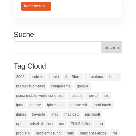
Weiterlesen ...
Suche
Tag Cloud
2008
android
apple
AppStore
barcelona
berlin
bratwurst-on-rails
compareme
google
gsma mobile world congress
hotspot
howto
ios
ipad
iphone
iphone os
iphone sdk
ipod touch
itunes
keynote
Mac
mac os x
microsoft
open handset alliance
osx
Phil Schiller
php
problem
problemlösung
rails
railsconf europe
ror