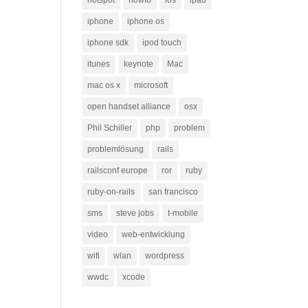
hotspot
howto
ios
ipad
iphone
iphone os
iphone sdk
ipod touch
itunes
keynote
Mac
mac os x
microsoft
open handset alliance
osx
Phil Schiller
php
problem
problemlösung
rails
railsconf europe
ror
ruby
ruby-on-rails
san francisco
sms
steve jobs
t-mobile
video
web-entwicklung
wifi
wlan
wordpress
wwdc
xcode