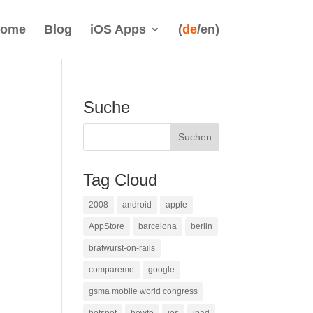
ome
Blog
iOS Apps
(
de
/en)
Suche
Tag Cloud
2008
android
apple
AppStore
barcelona
berlin
bratwurst-on-rails
compareme
google
gsma mobile world congress