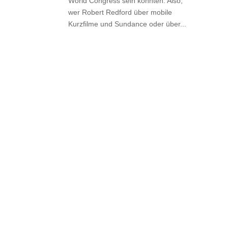
World Congress sein konnten. Also,
wer Robert Redford über mobile
Kurzfilme und Sundance oder über...