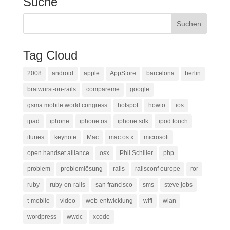
Suche
Tag Cloud
2008
android
apple
AppStore
barcelona
berlin
bratwurst-on-rails
compareme
google
gsma mobile world congress
hotspot
howto
ios
ipad
iphone
iphone os
iphone sdk
ipod touch
itunes
keynote
Mac
mac os x
microsoft
open handset alliance
osx
Phil Schiller
php
problem
problemlösung
rails
railsconf europe
ror
ruby
ruby-on-rails
san francisco
sms
steve jobs
t-mobile
video
web-entwicklung
wifi
wlan
wordpress
wwdc
xcode