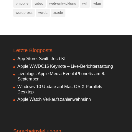
t-mobile
video
web-entwicklung
wifi
wlan
wordpress
wwdc
xcode
Letzte Blogposts
App Store. Swift. Jetzt KI.
Apple WWDC16 Keynote – Live-Berichterstattung
Liveblogs: Apple Media Event iPhone6s am 9.
September
Windows 10 Update auf Mac OS X Parallels
Desktop
Apple Watch Verkaufszahlenwahnsinn
Spracheinstellungen