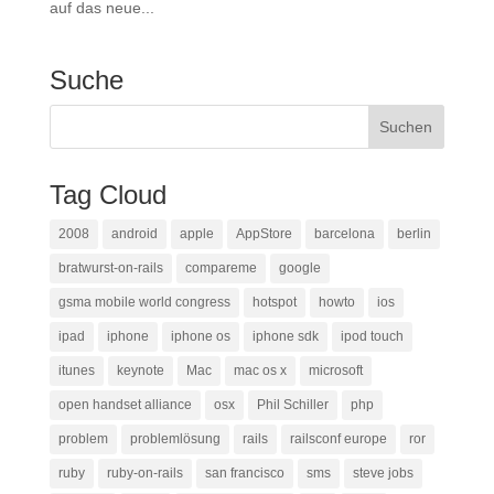
auf das neue...
Suche
Tag Cloud
2008
android
apple
AppStore
barcelona
berlin
bratwurst-on-rails
compareme
google
gsma mobile world congress
hotspot
howto
ios
ipad
iphone
iphone os
iphone sdk
ipod touch
itunes
keynote
Mac
mac os x
microsoft
open handset alliance
osx
Phil Schiller
php
problem
problemlösung
rails
railsconf europe
ror
ruby
ruby-on-rails
san francisco
sms
steve jobs