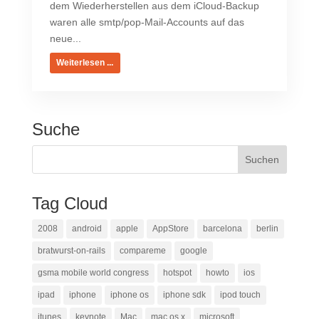
dem Wiederherstellen aus dem iCloud-Backup
waren alle smtp/pop-Mail-Accounts auf das
neue...
Weiterlesen ...
Suche
Tag Cloud
2008
android
apple
AppStore
barcelona
berlin
bratwurst-on-rails
compareme
google
gsma mobile world congress
hotspot
howto
ios
ipad
iphone
iphone os
iphone sdk
ipod touch
itunes
keynote
Mac
mac os x
microsoft