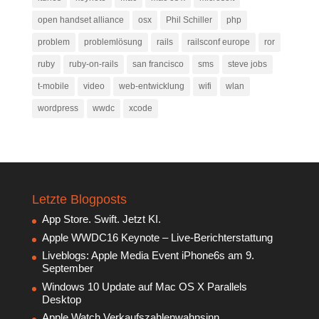
open handset alliance
osx
Phil Schiller
php
problem
problemlösung
rails
railsconf europe
ror
ruby
ruby-on-rails
san francisco
sms
steve jobs
t-mobile
video
web-entwicklung
wifi
wlan
wordpress
wwdc
xcode
Letzte Blogposts
App Store. Swift. Jetzt KI.
Apple WWDC16 Keynote – Live-Berichterstattung
Liveblogs: Apple Media Event iPhone6s am 9.
September
Windows 10 Update auf Mac OS X Parallels
Desktop
Apple Watch Verkaufszahlenwahnsinn