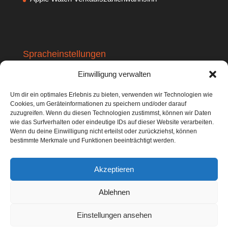
Spracheinstellungen
English Version
Einwilligung verwalten
Um dir ein optimales Erlebnis zu bieten, verwenden wir Technologien wie
codedifferent iOS-Apps
Cookies, um Geräteinformationen zu speichern und/oder darauf
zuzugreifen. Wenn du diesen Technologien zustimmst, können wir Daten
CompareMe
wie das Surfverhalten oder eindeutige IDs auf dieser Website verarbeiten.
Shopping Calculator
Wenn du deine Einwilligung nicht erteilst oder zurückziehst, können
bestimmte Merkmale und Funktionen beeinträchtigt werden.
Akzeptieren
Ablehnen
Einstellungen ansehen
© 2007-2026 codedifferent / Christian Lupp /