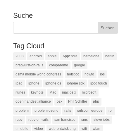
Suche
Tag Cloud
2008
android
apple
AppStore
barcelona
berlin
bratwurst-on-rails
compareme
google
gsma mobile world congress
hotspot
howto
ios
ipad
iphone
iphone os
iphone sdk
ipod touch
itunes
keynote
Mac
mac os x
microsoft
open handset alliance
osx
Phil Schiller
php
problem
problemlösung
rails
railsconf europe
ror
ruby
ruby-on-rails
san francisco
sms
steve jobs
t-mobile
video
web-entwicklung
wifi
wlan