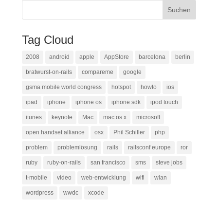
Tag Cloud
2008
android
apple
AppStore
barcelona
berlin
bratwurst-on-rails
compareme
google
gsma mobile world congress
hotspot
howto
ios
ipad
iphone
iphone os
iphone sdk
ipod touch
itunes
keynote
Mac
mac os x
microsoft
open handset alliance
osx
Phil Schiller
php
problem
problemlösung
rails
railsconf europe
ror
ruby
ruby-on-rails
san francisco
sms
steve jobs
t-mobile
video
web-entwicklung
wifi
wlan
wordpress
wwdc
xcode