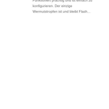
Funktioniert prächtig und ist einfach zu
konfigurieren. Der einzige
Wermutstropfen ist und bleibt Flash...