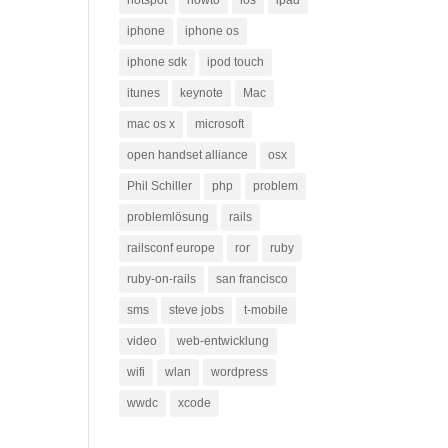
hotspot
howto
ios
ipad
iphone
iphone os
iphone sdk
ipod touch
itunes
keynote
Mac
mac os x
microsoft
open handset alliance
osx
Phil Schiller
php
problem
problemlösung
rails
railsconf europe
ror
ruby
ruby-on-rails
san francisco
sms
steve jobs
t-mobile
video
web-entwicklung
wifi
wlan
wordpress
wwdc
xcode