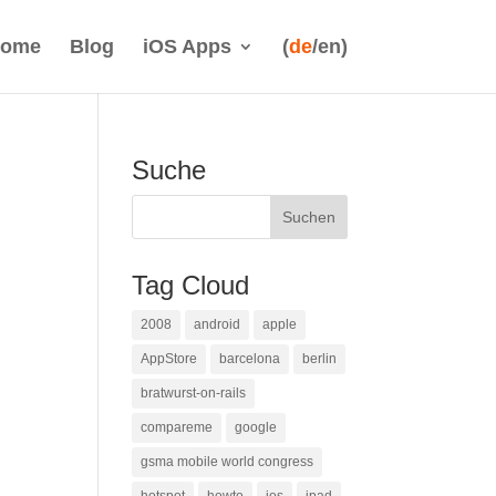
ome
Blog
iOS Apps
(
de
/en)
Suche
Tag Cloud
2008
android
apple
AppStore
barcelona
berlin
bratwurst-on-rails
compareme
google
gsma mobile world congress