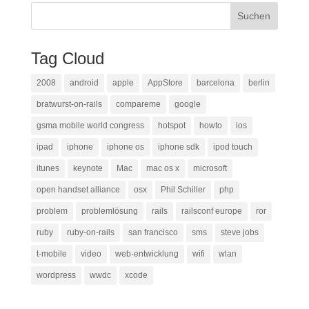
Tag Cloud
2008
android
apple
AppStore
barcelona
berlin
bratwurst-on-rails
compareme
google
gsma mobile world congress
hotspot
howto
ios
ipad
iphone
iphone os
iphone sdk
ipod touch
itunes
keynote
Mac
mac os x
microsoft
open handset alliance
osx
Phil Schiller
php
problem
problemlösung
rails
railsconf europe
ror
ruby
ruby-on-rails
san francisco
sms
steve jobs
t-mobile
video
web-entwicklung
wifi
wlan
wordpress
wwdc
xcode