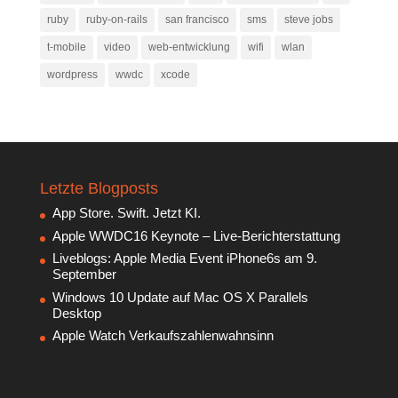
ruby
ruby-on-rails
san francisco
sms
steve jobs
t-mobile
video
web-entwicklung
wifi
wlan
wordpress
wwdc
xcode
Letzte Blogposts
App Store. Swift. Jetzt KI.
Apple WWDC16 Keynote – Live-Berichterstattung
Liveblogs: Apple Media Event iPhone6s am 9.
September
Windows 10 Update auf Mac OS X Parallels
Desktop
Apple Watch Verkaufszahlenwahnsinn