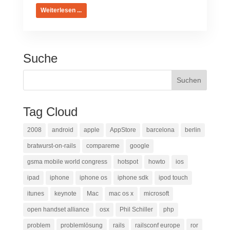
Weiterlesen ...
Suche
Tag Cloud
2008
android
apple
AppStore
barcelona
berlin
bratwurst-on-rails
compareme
google
gsma mobile world congress
hotspot
howto
ios
ipad
iphone
iphone os
iphone sdk
ipod touch
itunes
keynote
Mac
mac os x
microsoft
open handset alliance
osx
Phil Schiller
php
problem
problemlösung
rails
railsconf europe
ror