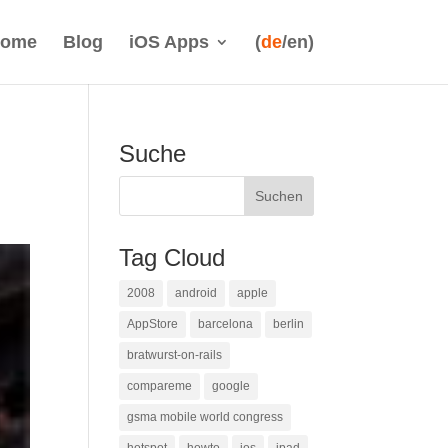
ome
Blog
iOS Apps
(
de
/en)
Suche
Tag Cloud
2008
android
apple
AppStore
barcelona
berlin
bratwurst-on-rails
compareme
google
gsma mobile world congress