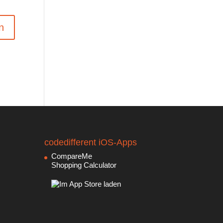
codedifferent iOS-Apps
CompareMe
Shopping Calculator