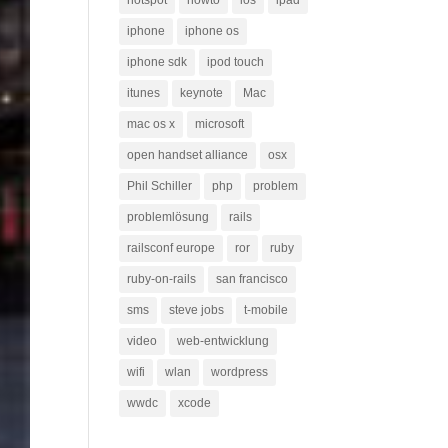
hotspot
howto
ios
ipad
iphone
iphone os
iphone sdk
ipod touch
itunes
keynote
Mac
mac os x
microsoft
open handset alliance
osx
Phil Schiller
php
problem
problemlösung
rails
railsconf europe
ror
ruby
ruby-on-rails
san francisco
sms
steve jobs
t-mobile
video
web-entwicklung
wifi
wlan
wordpress
wwdc
xcode