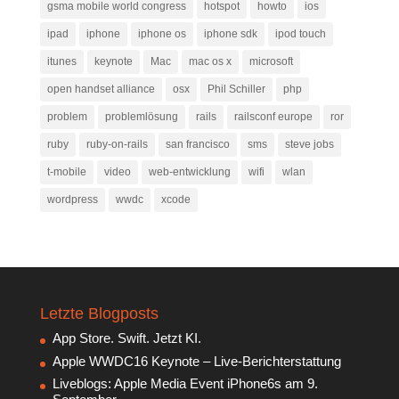
gsma mobile world congress
hotspot
howto
ios
ipad
iphone
iphone os
iphone sdk
ipod touch
itunes
keynote
Mac
mac os x
microsoft
open handset alliance
osx
Phil Schiller
php
problem
problemlösung
rails
railsconf europe
ror
ruby
ruby-on-rails
san francisco
sms
steve jobs
t-mobile
video
web-entwicklung
wifi
wlan
wordpress
wwdc
xcode
Letzte Blogposts
App Store. Swift. Jetzt KI.
Apple WWDC16 Keynote – Live-Berichterstattung
Liveblogs: Apple Media Event iPhone6s am 9.