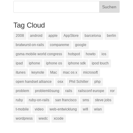
Tag Cloud
2008
android
apple
AppStore
barcelona
berlin
bratwurst-on-rails
compareme
google
gsma mobile world congress
hotspot
howto
ios
ipad
iphone
iphone os
iphone sdk
ipod touch
itunes
keynote
Mac
mac os x
microsoft
open handset alliance
osx
Phil Schiller
php
problem
problemlösung
rails
railsconf europe
ror
ruby
ruby-on-rails
san francisco
sms
steve jobs
t-mobile
video
web-entwicklung
wifi
wlan
wordpress
wwdc
xcode