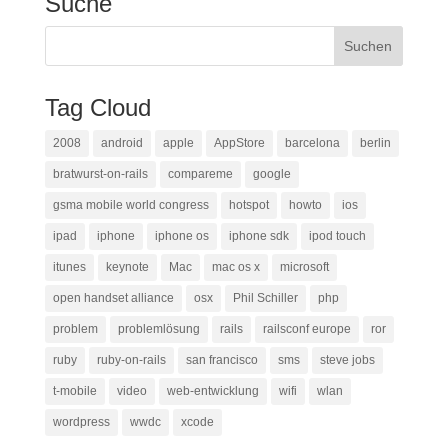
Suche
Tag Cloud
2008
android
apple
AppStore
barcelona
berlin
bratwurst-on-rails
compareme
google
gsma mobile world congress
hotspot
howto
ios
ipad
iphone
iphone os
iphone sdk
ipod touch
itunes
keynote
Mac
mac os x
microsoft
open handset alliance
osx
Phil Schiller
php
problem
problemlösung
rails
railsconf europe
ror
ruby
ruby-on-rails
san francisco
sms
steve jobs
t-mobile
video
web-entwicklung
wifi
wlan
wordpress
wwdc
xcode