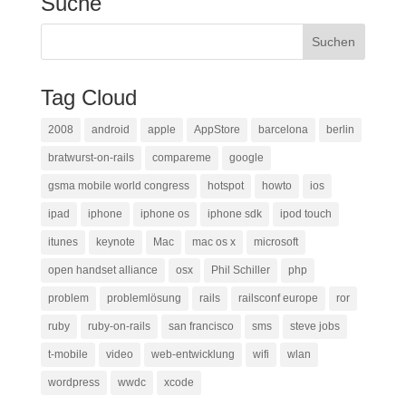
Suche
Tag Cloud
2008
android
apple
AppStore
barcelona
berlin
bratwurst-on-rails
compareme
google
gsma mobile world congress
hotspot
howto
ios
ipad
iphone
iphone os
iphone sdk
ipod touch
itunes
keynote
Mac
mac os x
microsoft
open handset alliance
osx
Phil Schiller
php
problem
problemlösung
rails
railsconf europe
ror
ruby
ruby-on-rails
san francisco
sms
steve jobs
t-mobile
video
web-entwicklung
wifi
wlan
wordpress
wwdc
xcode