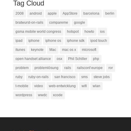
Tag Cloud
2008
android
apple
AppStore
barcelona
berlin
bratwurst-on-rails
compareme
google
gsma mobile world congress
hotspot
howto
ios
ipad
iphone
iphone os
iphone sdk
ipod touch
itunes
keynote
Mac
mac os x
microsoft
open handset alliance
osx
Phil Schiller
php
problem
problemlösung
rails
railsconf europe
ror
ruby
ruby-on-rails
san francisco
sms
steve jobs
t-mobile
video
web-entwicklung
wifi
wlan
wordpress
wwdc
xcode