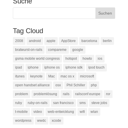
Suche
Tag Cloud
2008
android
apple
AppStore
barcelona
berlin
bratwurst-on-rails
compareme
google
gsma mobile world congress
hotspot
howto
ios
ipad
iphone
iphone os
iphone sdk
ipod touch
itunes
keynote
Mac
mac os x
microsoft
open handset alliance
osx
Phil Schiller
php
problem
problemlösung
rails
railsconf europe
ror
ruby
ruby-on-rails
san francisco
sms
steve jobs
t-mobile
video
web-entwicklung
wifi
wlan
wordpress
wwdc
xcode