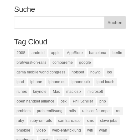
Suche
Tag Cloud
2008
android
apple
AppStore
barcelona
berlin
bratwurst-on-rails
compareme
google
gsma mobile world congress
hotspot
howto
ios
ipad
iphone
iphone os
iphone sdk
ipod touch
itunes
keynote
Mac
mac os x
microsoft
open handset alliance
osx
Phil Schiller
php
problem
problemlösung
rails
railsconf europe
ror
ruby
ruby-on-rails
san francisco
sms
steve jobs
t-mobile
video
web-entwicklung
wifi
wlan