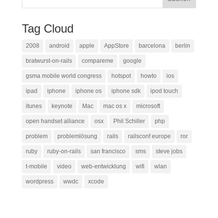
Tag Cloud
2008
android
apple
AppStore
barcelona
berlin
bratwurst-on-rails
compareme
google
gsma mobile world congress
hotspot
howto
ios
ipad
iphone
iphone os
iphone sdk
ipod touch
itunes
keynote
Mac
mac os x
microsoft
open handset alliance
osx
Phil Schiller
php
problem
problemlösung
rails
railsconf europe
ror
ruby
ruby-on-rails
san francisco
sms
steve jobs
t-mobile
video
web-entwicklung
wifi
wlan
wordpress
wwdc
xcode