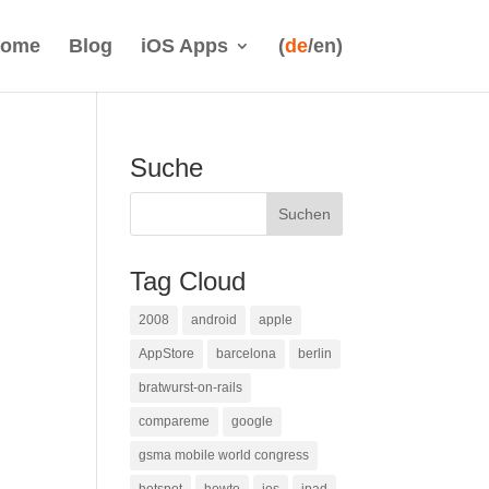
ome
Blog
iOS Apps
(
de
/en)
Suche
Tag Cloud
2008
android
apple
AppStore
barcelona
berlin
bratwurst-on-rails
compareme
google
gsma mobile world congress