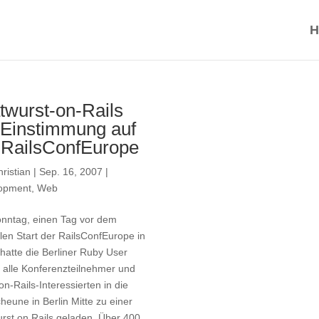
H
twurst-on-Rails
 Einstimmung auf
 RailsConfEurope
ristian
|
Sep. 16, 2007
|
opment
,
Web
nntag, einen Tag vor dem
ellen Start der RailsConfEurope in
 hatte die Berliner Ruby User
 alle Konferenzteilnehmer und
n-Rails-Interessierten in die
heune in Berlin Mitte zu einer
rst on Rails geladen. Über 400