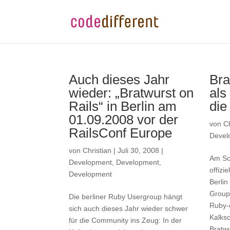
Auch dieses Jahr
Bra
wieder: „Bratwurst on
als
Rails“ in Berlin am
die
01.09.2008 vor der
von
Ch
RailsConf Europe
Devel
von
Christian
|
Juli 30, 2008
|
Am So
Development
,
Development
,
offizi
Development
Berlin
Group
Die berliner Ruby Usergroup hängt
Ruby-o
sich auch dieses Jahr wieder schwer
Kalksc
für die Community ins Zeug: In der
Bratwu