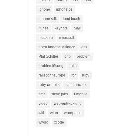
hotspot
howto
ios
ipad
iphone
iphone os
iphone sdk
ipod touch
itunes
keynote
Mac
mac os x
microsoft
open handset alliance
osx
Phil Schiller
php
problem
problemlösung
rails
railsconf europe
ror
ruby
ruby-on-rails
san francisco
sms
steve jobs
t-mobile
video
web-entwicklung
wifi
wlan
wordpress
wwdc
xcode