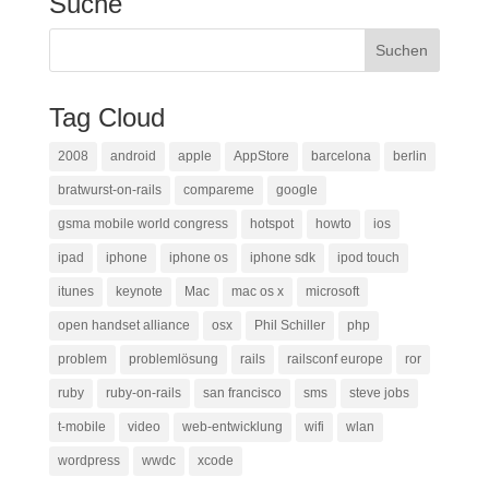
Suche
Tag Cloud
2008
android
apple
AppStore
barcelona
berlin
bratwurst-on-rails
compareme
google
gsma mobile world congress
hotspot
howto
ios
ipad
iphone
iphone os
iphone sdk
ipod touch
itunes
keynote
Mac
mac os x
microsoft
open handset alliance
osx
Phil Schiller
php
problem
problemlösung
rails
railsconf europe
ror
ruby
ruby-on-rails
san francisco
sms
steve jobs
t-mobile
video
web-entwicklung
wifi
wlan
wordpress
wwdc
xcode