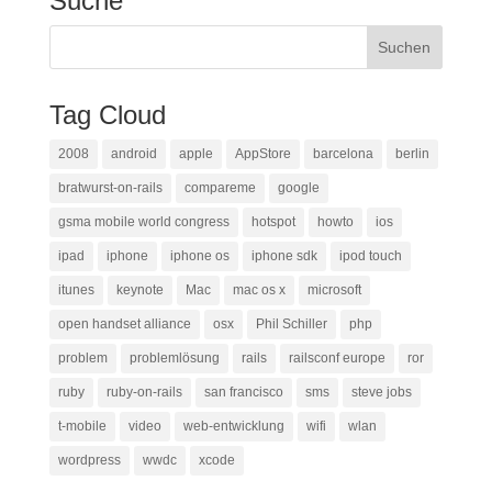
Suche
Tag Cloud
2008
android
apple
AppStore
barcelona
berlin
bratwurst-on-rails
compareme
google
gsma mobile world congress
hotspot
howto
ios
ipad
iphone
iphone os
iphone sdk
ipod touch
itunes
keynote
Mac
mac os x
microsoft
open handset alliance
osx
Phil Schiller
php
problem
problemlösung
rails
railsconf europe
ror
ruby
ruby-on-rails
san francisco
sms
steve jobs
t-mobile
video
web-entwicklung
wifi
wlan
wordpress
wwdc
xcode