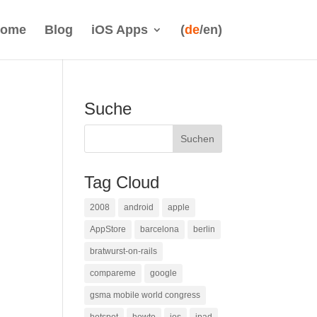
ome
Blog
iOS Apps
(
de
/en)
Suche
Tag Cloud
2008
android
apple
AppStore
barcelona
berlin
bratwurst-on-rails
compareme
google
gsma mobile world congress