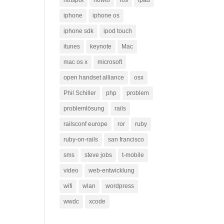
hotspot
howto
ios
ipad
iphone
iphone os
iphone sdk
ipod touch
itunes
keynote
Mac
mac os x
microsoft
open handset alliance
osx
Phil Schiller
php
problem
problemlösung
rails
railsconf europe
ror
ruby
ruby-on-rails
san francisco
sms
steve jobs
t-mobile
video
web-entwicklung
wifi
wlan
wordpress
wwdc
xcode