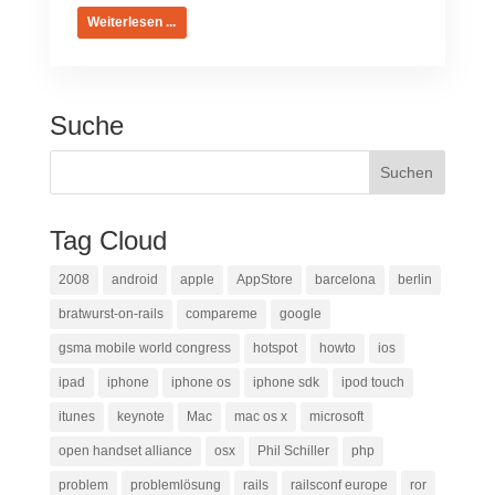
Weiterlesen ...
Suche
Tag Cloud
2008
android
apple
AppStore
barcelona
berlin
bratwurst-on-rails
compareme
google
gsma mobile world congress
hotspot
howto
ios
ipad
iphone
iphone os
iphone sdk
ipod touch
itunes
keynote
Mac
mac os x
microsoft
open handset alliance
osx
Phil Schiller
php
problem
problemlösung
rails
railsconf europe
ror