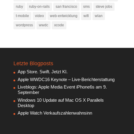
ruby
ruby-on-rails
san francisco
sms
steve jobs
t-mobile
video
web-entwicklung
wifi
wlan
wordpress
wwdc
xcode
Letzte Blogposts
App Store. Swift. Jetzt KI.
Apple WWDC16 Keynote – Live-Berichterstattung
Liveblogs: Apple Media Event iPhone6s am 9.
September
Windows 10 Update auf Mac OS X Parallels
Desktop
Apple Watch Verkaufszahlenwahnsinn