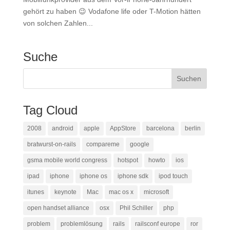
gehört zu haben 😉 Vodafone life oder T-Motion hätten
von solchen Zahlen...
Suche
Tag Cloud
2008
android
apple
AppStore
barcelona
berlin
bratwurst-on-rails
compareme
google
gsma mobile world congress
hotspot
howto
ios
ipad
iphone
iphone os
iphone sdk
ipod touch
itunes
keynote
Mac
mac os x
microsoft
open handset alliance
osx
Phil Schiller
php
problem
problemlösung
rails
railsconf europe
ror