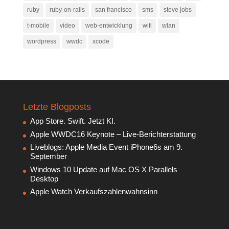
ruby
ruby-on-rails
san francisco
sms
steve jobs
t-mobile
video
web-entwicklung
wifi
wlan
wordpress
wwdc
xcode
Letzte Blogposts
App Store. Swift. Jetzt KI.
Apple WWDC16 Keynote – Live-Berichterstattung
Liveblogs: Apple Media Event iPhone6s am 9.
September
Windows 10 Update auf Mac OS X Parallels
Desktop
Apple Watch Verkaufszahlenwahnsinn