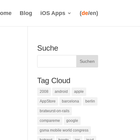
ome
Blog
iOS Apps
(
de
/en)
Suche
Tag Cloud
2008
android
apple
AppStore
barcelona
berlin
bratwurst-on-rails
compareme
google
gsma mobile world congress