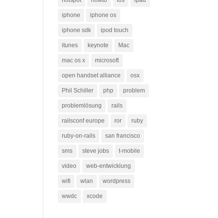
hotspot
howto
ios
ipad
iphone
iphone os
iphone sdk
ipod touch
itunes
keynote
Mac
mac os x
microsoft
open handset alliance
osx
Phil Schiller
php
problem
problemlösung
rails
railsconf europe
ror
ruby
ruby-on-rails
san francisco
sms
steve jobs
t-mobile
video
web-entwicklung
wifi
wlan
wordpress
wwdc
xcode