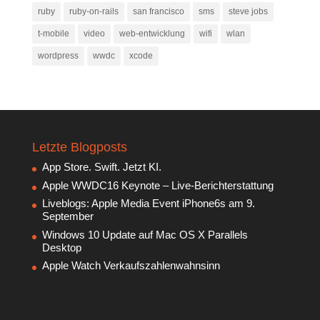
ruby
ruby-on-rails
san francisco
sms
steve jobs
t-mobile
video
web-entwicklung
wifi
wlan
wordpress
wwdc
xcode
Letzte Blogposts
App Store. Swift. Jetzt KI.
Apple WWDC16 Keynote – Live-Berichterstattung
Liveblogs: Apple Media Event iPhone6s am 9.
September
Windows 10 Update auf Mac OS X Parallels
Desktop
Apple Watch Verkaufszahlenwahnsinn