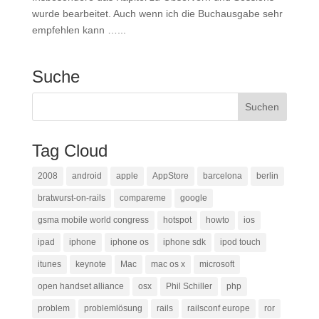
wurde bearbeitet. Auch wenn ich die Buchausgabe sehr
empfehlen kann …...
Suche
Tag Cloud
2008
android
apple
AppStore
barcelona
berlin
bratwurst-on-rails
compareme
google
gsma mobile world congress
hotspot
howto
ios
ipad
iphone
iphone os
iphone sdk
ipod touch
itunes
keynote
Mac
mac os x
microsoft
open handset alliance
osx
Phil Schiller
php
problem
problemlösung
rails
railsconf europe
ror