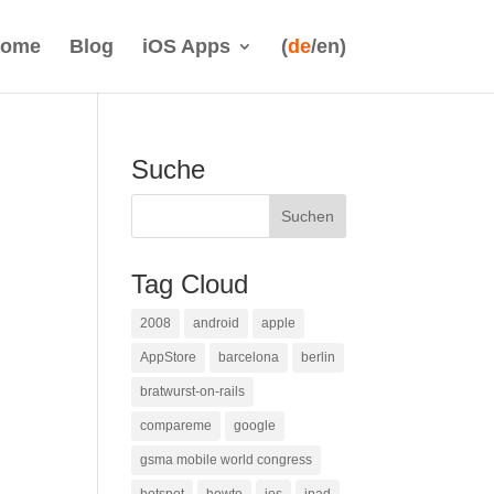
ome
Blog
iOS Apps
(
de
/en)
Suche
Tag Cloud
2008
android
apple
AppStore
barcelona
berlin
bratwurst-on-rails
compareme
google
gsma mobile world congress