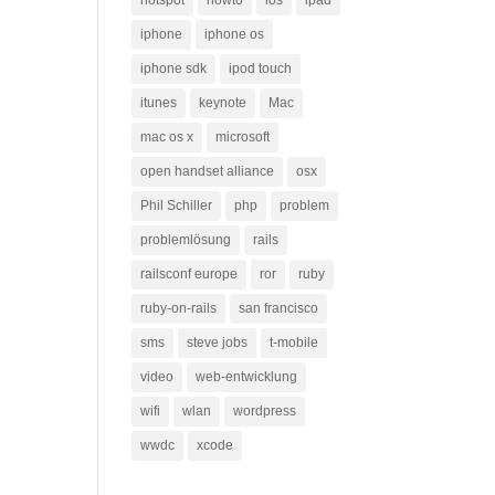
hotspot
howto
ios
ipad
iphone
iphone os
iphone sdk
ipod touch
itunes
keynote
Mac
mac os x
microsoft
open handset alliance
osx
Phil Schiller
php
problem
problemlösung
rails
railsconf europe
ror
ruby
ruby-on-rails
san francisco
sms
steve jobs
t-mobile
video
web-entwicklung
wifi
wlan
wordpress
wwdc
xcode