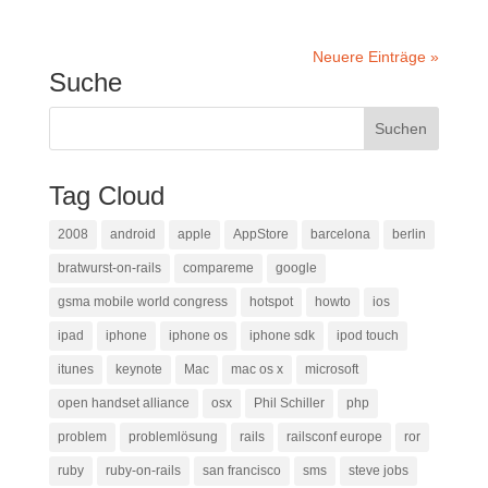
Neuere Einträge »
Suche
Tag Cloud
2008
android
apple
AppStore
barcelona
berlin
bratwurst-on-rails
compareme
google
gsma mobile world congress
hotspot
howto
ios
ipad
iphone
iphone os
iphone sdk
ipod touch
itunes
keynote
Mac
mac os x
microsoft
open handset alliance
osx
Phil Schiller
php
problem
problemlösung
rails
railsconf europe
ror
ruby
ruby-on-rails
san francisco
sms
steve jobs