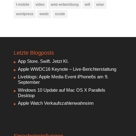
t-mobile
video
web-entwicklung
wifi
wlan
wordpress
wwdc
xcode
Letzte Blogposts
App Store. Swift. Jetzt KI.
Apple WWDC16 Keynote – Live-Berichterstattung
Liveblogs: Apple Media Event iPhone6s am 9.
September
Windows 10 Update auf Mac OS X Parallels
Desktop
Apple Watch Verkaufszahlenwahnsinn
Spracheinstellungen