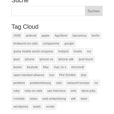
Suche
Tag Cloud
2008
android
apple
AppStore
barcelona
berlin
bratwurst-on-rails
compareme
google
gsma mobile world congress
hotspot
howto
ios
ipad
iphone
iphone os
iphone sdk
ipod touch
itunes
keynote
Mac
mac os x
microsoft
open handset alliance
osx
Phil Schiller
php
problem
problemlösung
rails
railsconf europe
ror
ruby
ruby-on-rails
san francisco
sms
steve jobs
t-mobile
video
web-entwicklung
wifi
wlan
wordpress
wwdc
xcode